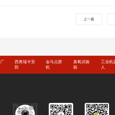
上一篇
产厂
西奥瑞卡安
金马点胶
臭氧试验
工业机
防
机
箱
人