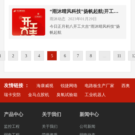
有限公司参与此次在成华区猛追湾街道、
位：成都雨沐晴风科技有限公司，简称“雨
乐。
府青路街道等，周边老旧小区通信线路改
沐晴风科技”，注册于2017年，总部设立于
“雨沐晴风科技”扬帆起航|开工大
造，考虑到网络速度和信号稳定性。很多
天府之国的成都龙潭总部经济城，注册资
吉
雨沐动态 2023年01月29日
老旧小区的通信线路采用的是老旧的电话
本1000万元，公司是一家专业从事电子与
线路，网络速度很慢，信号也不稳定。因
今日正月初八开工大吉“雨沐晴风科技”扬
智能化安防系统设计与施工、网络信息系
此，在通信线路改造中，需要采用新的光
帆起航
统设计与施工的高新技术企业，多年来公
纤线路，提高网络速度和信号稳定性。同
司掌握视频核心技术、人脸识别技术、物
时运营商也在增加基站的数量，提高信号
联网技术、大数据分析技术等新时代技
覆盖范围，保证居民可以随时随地使用通
术，主要以视频为核心为行业客户提供智
信设施。 老旧小区通信线路改造还需要
1
2
3
4
5
6
7
8
...
11
1
慧数字化解决方案，公司具有：电子与智
考虑到设施的智能化。随着智能家居和物
能化、建筑机电安装、高新技术企业、企
联网的发展，越来越多的家庭开始使用智
业AAA信用、安防认证工程师资格等多项
能设备。因此，在通信线路改造中，需要
专业性资质。
增加智能化设施，如智能门禁、智能照明
友情链接 ：
等，提高居民的生活品质。 总之，老旧
海康威视
锐捷网络
电路板生产厂家
西奥
小区通信线路改造对于居民的生活和工作
瑞卡安防
金马点胶机
臭氧试验箱
工业机器人
都具有极大的意义。通过通信线路改造，
可以提高居民的生活品质，促进城市的发
展，为居民提供更好的通信设施。
产品中心
关于我们
新闻中心
监控工程
关于我们
公司新闻
弱电工程
荣誉资质
弱电动态