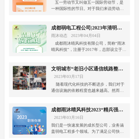
五一劳动节又叫做五一国际劳动节，是
一种国际性的节日。对于我们来说劳动节
的意义在于劳动者通过斗争，用顽强、英
勇不屈的奋斗精神，争取到了自己的合法
权益，是人类文明民主的历史性进步，这
成都弱电工程公司|2023年清明节
才是五一劳动节的精髓所在。所以，人们
放假通知
雨沐动态 2023年04月04日
才这么注重劳动节。 劳动不仅有关人的
成都雨沐晴风科技有限公司，简称“雨沐
健康和智慧，也有关人的快乐和美好。
晴风科技”，注册于2017年，总部设立于天
劳动使我们生活丰富多彩，劳动锻炼和造
府之国的成都龙潭总部经济城，注册资本
就了我们人类。 人的伟大其实就在于会
1000万元，公司是一家专业从事电子与智
劳动、能劳动和爱劳动，没有劳动的人生
能化安防系统设计与施工、网络信息系统
文明城市“老旧小区通信线路整理
是毫无意义的，能体现劳动的生活是充满
设计与施工的高新技术企业，多年来公司
我们在行动”
2023年03月17日
幸福的。 值五一劳动节来临之际，根据
掌握视频核心技术、人脸识别技术、物联
国务院办公厅公布的《2023年节假日安排
随着现代化科技的不断进步，我们对于
网技术、大数据分析技术等新时代技术，
通知》要求，结合我公司实际情况，现对
通信设施的依赖程度也越来越高。然而，
主要以视频为核心为行业客户提供智慧数
我公司2023年劳动节放假做如下安排：
许多老旧小区的通信设施却无法满足居民
字化解决方案，公司具有：电子与智能
一、 劳动节放假时间定为：2023年4月29
的需求。这些老旧小区的通信线路陈旧、
化、建筑机电安装、高新技术企业、企业
日（星期六）-2023年5月3日（星期三），
老化，网络速度慢、信号不稳定，加上废
成都雨沐晴风科技2023“精兵强将
AAA信用、安防认证工程师资格等多项专
共5天，2023年4月23日（周日）、2023年
弃的线缆，对小区居民的生活和工作带来
储备计划”
2023年03月16日
业性资质。
5月6日（周六）正常上班调休。二、 各部
了极大的不便。因此，为了让老旧小区的
我们是一快速发展的成长型公司，业务涵
门接通知后，请妥善安排好各项目现阶段
居民能够更加便捷地使用通信设施，通信
盖弱电工程多个领域。为了满足公司快速
施工进度。 最后，成都雨沐晴风科技的
线路改造势在必行。 成都雨沐晴风科技
发展的需求，我们现在急需招聘以下职
弱电壳子哥在此预祝大家五一劳动节快